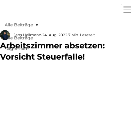
Alle Beiträge
Jens Hellmann
24. Aug. 2022
7 Min. Lesezeit
Alle Beiträge
Arbeitszimmer absetzen:
Allgemein
Vorsicht Steuerfalle!