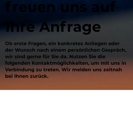
freuen uns auf
Ihre Anfrage
Ob erste Fragen, ein konkretes Anliegen oder
der Wunsch nach einem persönlichen Gespräch,
wir sind gerne für Sie da. Nutzen Sie die
folgenden Kontaktmöglichkeiten, um mit uns in
Verbindung zu treten. Wir melden uns zeitnah
bei Ihnen zurück.
So erreichen Sie uns
trilling•hellmann & partner mbB Steuerberater
Gartenstraße 2
40479 Düsseldorf