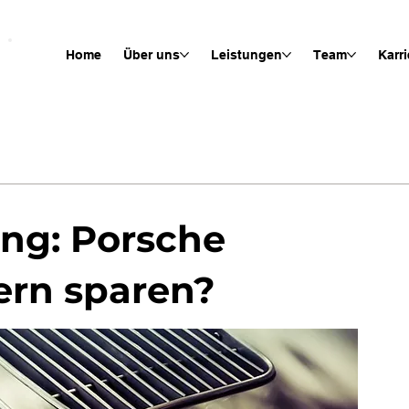
Home
Über uns
Leistungen
Team
Karri
ung: Porsche
ern sparen?