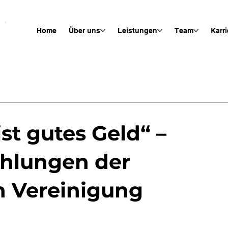
Home
Über uns
Leistungen
Team
Karri
st gutes Geld“ –
ahlungen der
n Vereinigung