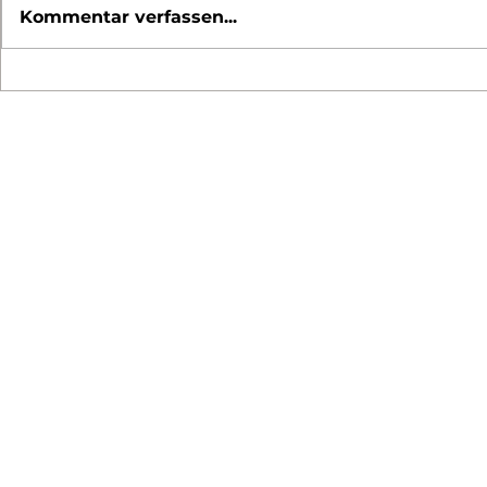
Kommentar verfassen...
Kurz vor zwölf
Investitio
beschlossen – das bringt
Comeback
das Steuerjahr 2026
degressiv
Abschrei