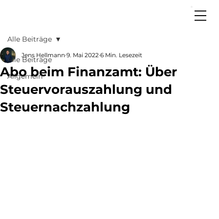
Alle Beiträge
Jens Hellmann
9. Mai 2022
6 Min. Lesezeit
Alle Beiträge
Abo beim Finanzamt: Über
Allgemein
Steuervorauszahlung und
Steuernachzahlung