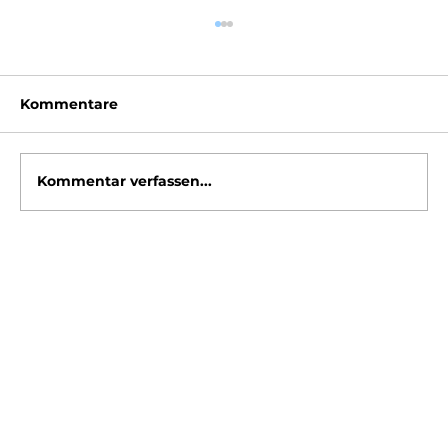
Kommentare
Kommentar verfassen...
Investitions-Booster: Comeback der
degressiven Abschreibung